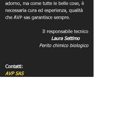
adorno, ma come tutte le belle cose, è 
necessaria cura ed esperienza, qualità 
che AVP sas garantisce sempre.
Il responsabile tecnico
Laura Settimo      
Perito chimico biologico
Contatti:
AVP SAS
telefono: 049.5975259
mobile: 3929010638
info@avp-pulizie.com
www.avp-pulizie.it
Ufficio tecnico
ufficiotecnico@avp-pulizie.com