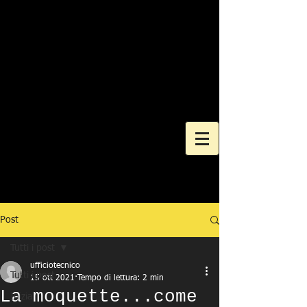
Post
Tutti i post
ufficiotecnico
Tutti i post
15 ott 2021
Tempo di lettura: 2 min
La moquette...come
Inizia