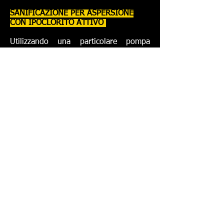
SANIFICAZIONE PER ASPERSIONE
CON IPOCLORITO ATTIVO
Utilizzando una particolare pompa
irroratrice si va ad aspergere una
miscela di acqua ed
ipoclorito attivo
certificato PMC
. Questa soluzione la
utilizziamo in grandi aree come
capannoni e magazzini di grosse
dimensioni nelle pavimentazioni e nelle
superfici o rivestimenti che sono
resistenti all'acqua e non sensibili
all'ipoclorito. In caso di superfici
sensibili all'ipoclorito, possiamo
utilizzare
perossido di idrogeno
o
benzalconio cloruro isopropanolo
.
Questa tipologia di sanificazione è
ideale per:
- Capannoni
- Aree industriali esterne di grandi
dimensioni