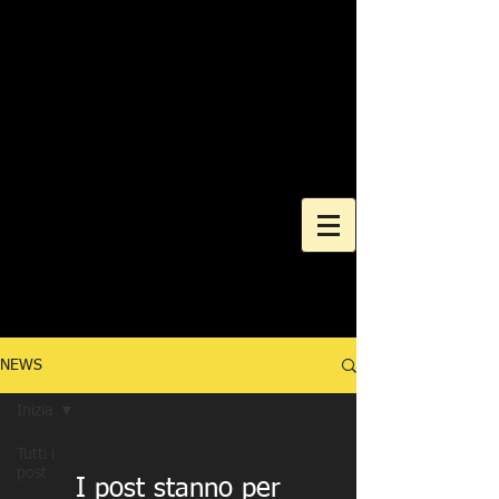
NEWS
Inizia
Tutti i
post
I post stanno per