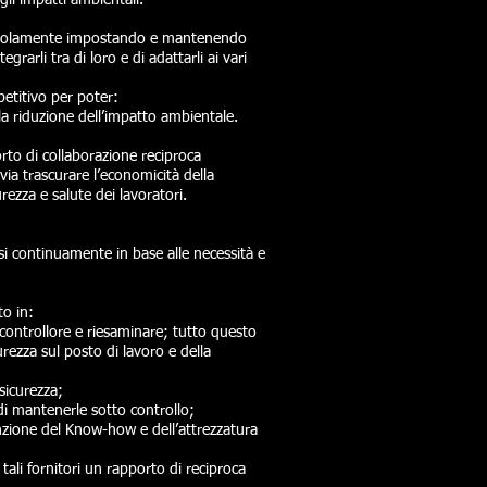
li impatti ambientali.
are solamente impostando e mantenendo
arli tra di loro e di adattarli ai vari
petitivo per poter:
lla riduzione dell’impatto ambientale.
orto di collaborazione reciproca
avia trascurare l’economicità della
ezza e salute dei lavoratori.
rsi continuamente in base alle necessità e
to in:
 controllore e riesaminare; tutto questo
curezza sul posto di lavoro e della
 sicurezza;
o di mantenerle sotto controllo;
funzione del Know-how e dell’attrezzatura
 tali fornitori un rapporto di reciproca