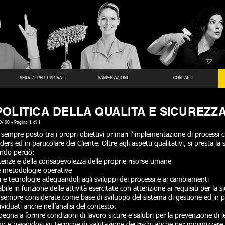
SERVIZI PER I PRIVATI
SANIFICAZIONI
CONTATTI
POLITICA DELLA QUALITA E SICUREZZ
V 00 - Pagina 1 di 1
a sempre posto tra i propri obiettivi primari l’implementazione di processi 
ers ed in particolare dei Cliente. Oltre agli aspetti qualitativi, si presta la
ando perciò:
enze e della consapevolezza delle proprie risorse umane
ie metodologie operative
nti e tecnologie adeguandoli agli sviluppi dei processi e ai cambiamenti
cabile in funzione delle attività esercitate con attenzione ai requisiti per la 
empre considerate come base di sviluppo del sistema di gestione ed in partic
ividuati anche nell’analisi del contesto.
egna a fornire condizioni di lavoro sicure e salubri per la prevenzione di le