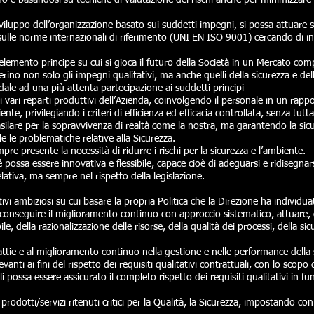
o e basandosi su tecniche di valutazione dei rischi anche per minimizzare g
 sviluppo dell’organizzazione basato sui suddetti impegni, si possa attu
lle norme internazionali di riferimento (UNI EN ISO 9001) cercando di integr
’elemento principe su cui si gioca il futuro della Società in un Mercato com
derino non solo gli impegni qualitativi, ma anche quelli della sicurezza e de
dale ad una più attenta partecipazione ai suddetti principi
i vari reparti produttivi dell’Azienda, coinvolgendo il personale in un rapp
nte, privilegiando i criteri di efficienza ed efficacia controllata, senza tutt
ilare per la sopravvivenza di realtà come la nostra, ma garantendo la sicur
e le problematiche relative alla Sicurezza.
e presente la necessità di ridurre i rischi per la sicurezza e l’ambiente.
hé possa essere innovativa e flessibile, capace cioè di adeguarsi e ridisegna
elativa, ma sempre nel rispetto della legislazione.
tivi ambiziosi su cui basare la propria Politica che la Direzione ha individua
a conseguire il miglioramento continuo con approccio sistematico, attuare,
e, della razionalizzazione delle risorse, della qualità dei processi, della si
attie e al miglioramento continuo nella gestione e nelle performance della
levanti ai fini del rispetto dei requisiti qualitativi contrattuali, con lo scop
ali possa essere assicurato il completo rispetto dei requisiti qualitativi in 
 prodotti/servizi ritenuti critici per la Qualità, la Sicurezza, impostando con