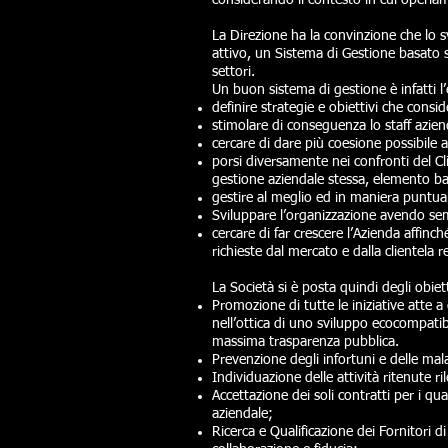
considerando il contesto in cui operiam
La Direzione ha la convinzione che lo
attivo, un Sistema di Gestione basato su
settori.
Un buon sistema di gestione è infatti l
definire strategie e obiettivi che consi
stimolare di conseguenza lo staff azien
cercare di dare più coesione possibile a
porsi diversamente nei confronti del Clie
gestione aziendale stessa, elemento bas
gestire al meglio ed in maniera puntual
Sviluppare l’organizzazione avendo sempr
cercare di far crescere l’Azienda affinc
richieste dal mercato e dalla clientela r
La Società si è posta quindi degli obiet
Promozione di tutte le iniziative atte 
nell’ottica di uno sviluppo ecocompatibil
massima trasparenza pubblica.
Prevenzione degli infortuni e delle mal
Individuazione delle attività ritenute ri
Accettazione dei soli contratti per i qu
aziendale;
Ricerca e Qualificazione dei Fornitori di