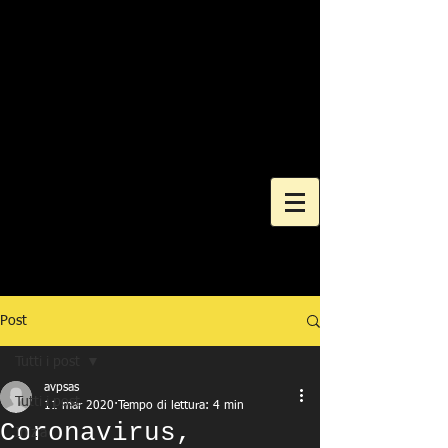
Post
Tutti i post
avpsas
Tutti i post
11 mar 2020
Tempo di lettura: 4 min
Coronavirus,
Inizia