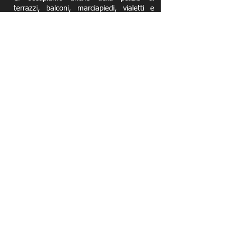
terrazzi, balconi, marciapiedi, vialetti e
rampe di manovra. Puliamo anche
pavimenti in cemento grezzo e bettonelle
o sasso lavato.
RICHIEDI UN PREVENTIVO